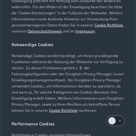
Einwilligung jederzeit mit Wirkung zum Zeitpunkt des Widerrufs
widerrufen. Für den Widerruf der Einwilligung beachten Sie bitte
die "Cookie-Einstellungen" in der Fußzeile der Webseite. Weitere
Informationen sowie konkrete Hinweise zur Verwendung Ihrer
personenbezogenen Daten finden Sie in unserer
Cookie Richtlinie
,
unserem
Datenschutzhinweis
und im
Impressum
.
Notwendige Cookies
Notwendige Cookies werden benötigt, um Ihnen grundlegende
Zur Inspektion
Funktionen während der Nutzung der Webseite zur Verfügung zu
stellen. Zu diesen Funktionen gehört z. B. der
Fahrzeugkonfigurator oder der Ensighten Privacy Manager (unser
Einwilligungsmanagementtool). Der Ensighten Privacy Manager
Zurück nach oben
verwendet Cookies, um Informationen darüber zu speichern, ob
und wenn ja, für welche Kategorien von Cookies Benutzer ihre
Einwilligung erteilt haben. Weitere Informationen zum Ensighten
Modelle
Privacy Manager, sowie zu Ihren Rechten als betroffene Person
können Sie in unserer
Cookie Richtlinie
nachlesen.
Kaufen & leasen
Alle Modelle
Performance Cookies
Modelle vergleichen
Service & Zubehör
Performance Cookies sammeln Informationen