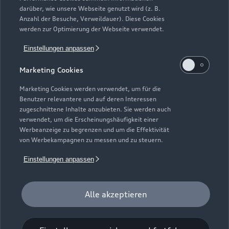
Neuwagensuche
darüber, wie unsere Webseite genutzt wird (z. B.
Elektromodelle
Anzahl der Besuche, Verweildauer). Diese Cookies
Gebrauchtwagensuche
Support
werden zur Optimierung der Webseite verwendet.
Saisonale Angebote
Plug-in-Hybride
Gebrauchtwagen
Einstellungen anpassen
Audi Services
Über Audi
Kundenservice
Finanzierung
Marketing Cookies
Garantie
Händlersuche
Aktionen & Angebote
Unternehmen
Marketing Cookies werden verwendet, um für die
Audi digital services
Benutzer relevantere und auf deren Interessen
Audi Code
Geschäftskunden
Karriere
zugeschnittene Inhalte anzubieten. Sie werden auch
myAudi
verwendet, um die Erscheinungshäufigkeit einer
Häufige Fragen (FAQ)
Investor Relations
Werbeanzeige zu begrenzen und um die Effektivität
© 2026 AUDI AG. Alle Rechte vorbehalten
von Werbekampagnen zu messen und zu steuern.
Audi Online Beratung
Presse & Media Center
Impressum
Rechtliches
Hinweisgebersystem
Einstellungen anpassen
Online-Terminvereinbarung
Datenschutz
Datenschutzinformation
Cookie-Einstellungen
Servicekontakt
Cookie-Richtlinie
Barrierefreiheit
Audi erleben
Alle akzeptieren
Digital Services Act
EU Data Act
Bordbuch & Bedienungsanleitungen
Newsletter
Verträge kündigen